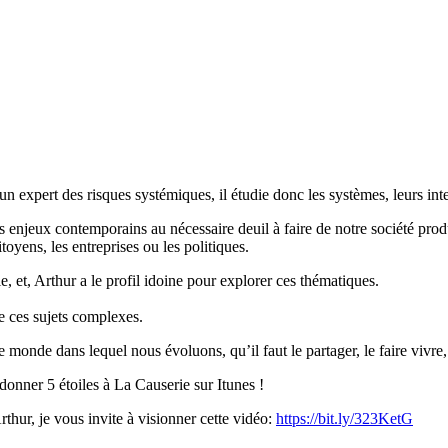
n expert des risques systémiques, il étudie donc les systèmes, leurs int
s enjeux contemporains au nécessaire deuil à faire de notre société produc
oyens, les entreprises ou les politiques.
e, et, Arthur a le profil idoine pour explorer ces thématiques.
e ces sujets complexes.
monde dans lequel nous évoluons, qu’il faut le partager, le faire vivre,
 donner 5 étoiles à La Causerie sur Itunes !
rthur, je vous invite à visionner cette vidéo:
https://bit.ly/323KetG